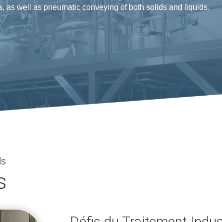
s, as well as pneumatic conveying of both solids and liquids.
ls
s
Défis du Traitement Indus