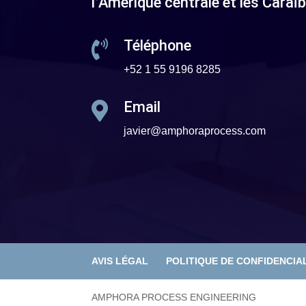
l’Amérique centrale et les Caraï
Téléphone

+52 1 55 9196 8285
Email

javier@amphoraprocess.com
AVIS LÉGAL
POLITIQUE DE CONFIDENCIA
AMPHORA PROCESS ENGINEERING