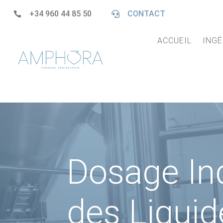
+34 960 44 85 50
CONTACT


ACCUEIL
INGÉ
Dosage Ind
des Liquid