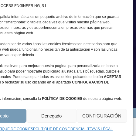
ENVOYER
OCESS ENGINEERING, S.L.
galleta informática es un pequeño archivo de información que se guarda
r, “smartphone” o tableta cada vez que visitas nuestra página web.
urité car nous respectons le
es son nuestras y otras pertenecen a empresas externas que prestan
 sur la Protection des Données),
a nuestra página web.
 que vous devez savoir:
eden ser de varios tipos: las cookies técnicas son necesarias para que
 web pueda funcionar, no necesitan de tu autorización y son las únicas
ctivadas por defecto.
okies sirven para mejorar nuestra página, para personalizarla en base a
as, o para poder mostrarte publicidad ajustada a tus búsquedas, gustos e
sonales. Puedes aceptar todas estas cookies pulsando el botón
ACEPTAR
s o rechazar su uso clicando en el apartado
CONFIGURACIÓN DE
 información, consulta la
POLÍTICA DE COOKIES
de nuestra página web.
epto
Denegado
CONFIGURACIÓN
TIQUE DE COOKIES
POLITIQUE DE CONFIDENCIALITÉ
AVIS LÉGAL