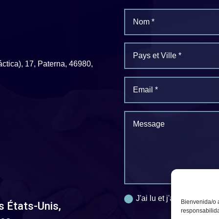
áctica), 17, Paterna, 46980,
J'ai lu et j'accepte la
Pol
Bienvenida/o 
s États-Unis,
responsabilida