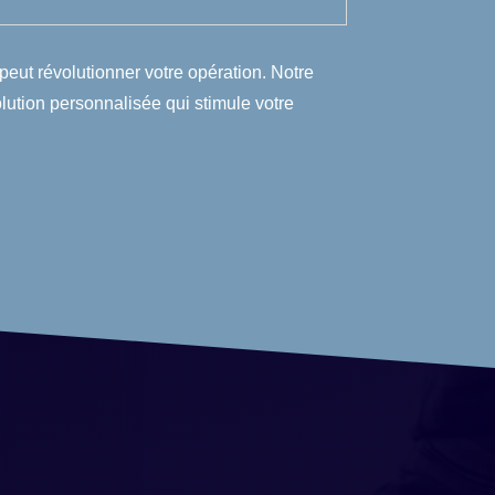
révolutionner votre opération. Notre
lution personnalisée qui stimule votre