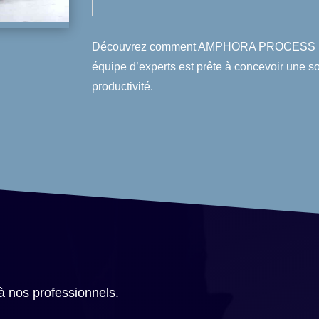
Découvrez comment AMPHORA PROCESS peut 
équipe d’experts est prête à concevoir une so
productivité.
 à nos professionnels.