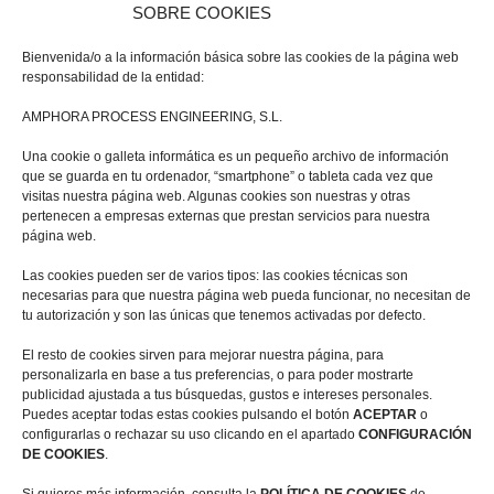
de no desear recibir estas cookies, no constituye un
SOBRE COOKIES
impedimento para poder acceder a la información de los
sitios web de AMPHORA PROCESS ENGINEERING
Bienvenida/o a la información básica sobre las cookies de la página web
aunque el uso de algunos servicios podrá ser limitado.
responsabilidad de la entidad:
Si una vez otorgado el consentimiento para la recepción
AMPHORA PROCESS ENGINEERING, S.L.
de cookies, se desease retirar éste, se deberán eliminar
aquellas almacenadas en el equipo del usuario, a través
Una cookie o galleta informática es un pequeño archivo de información
que se guarda en tu ordenador, “smartphone” o tableta cada vez que
de las opciones de los diferentes navegadores.
visitas nuestra página web. Algunas cookies son nuestras y otras
pertenecen a empresas externas que prestan servicios para nuestra
La forma de configurar los diferentes navegadores para
página web.
ejercitar las acciones señaladas en los párrafos
anteriores, se puede consultar en:
Las cookies pueden ser de varios tipos: las cookies técnicas son
necesarias para que nuestra página web pueda funcionar, no necesitan de
Explorer: http://windows.microsoft.com/es-
tu autorización y son las únicas que tenemos activadas por defecto.
es/windows7/how-to-manage-cookies -in-internet-
El resto de cookies sirven para mejorar nuestra página, para
explorer-9
personalizarla en base a tus preferencias, o para poder mostrarte
Chrome:
publicidad ajustada a tus búsquedas, gustos e intereses personales.
https://support.google.com/chrome/answer/95647?hl=es
Puedes aceptar todas estas cookies pulsando el botón
ACEPTAR
o
configurarlas o rechazar su uso clicando en el apartado
CONFIGURACIÓN
Firefox: http://support.mozilla.org/es/kb/cookies-
DE COOKIES
.
informacion-que-los-siti os-web-guardan-en-?
redirectlocale=en-US&redirectslug=Cookies