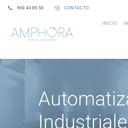
960 44 85 50
CONTACTO


INICIO
I
Automatiz
Industrial