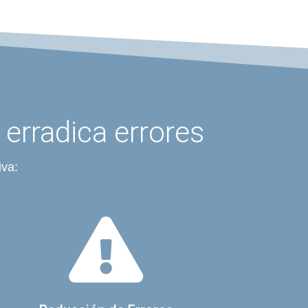
 erradica errores
iva:
